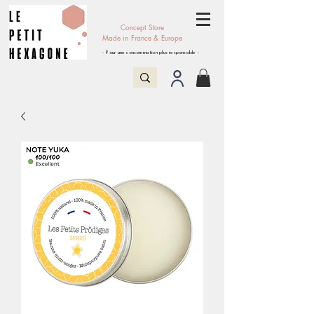
Concept Store
Made in France & Europe
- Pour une consommation plus responsable -