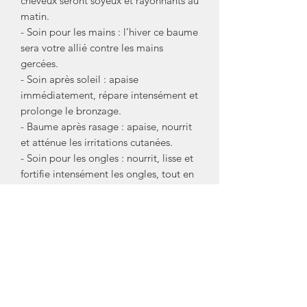
cheveux seront soyeux et rayonnants au
matin.
- Soin pour les mains : l’hiver ce baume
sera votre allié contre les mains
gercées.
- Soin après soleil : apaise
immédiatement, répare intensément et
prolonge le bronzage.
- Baume après rasage : apaise, nourrit
et atténue les irritations cutanées.
- Soin pour les ongles : nourrit, lisse et
fortifie intensément les ongles, tout en
hydratant les cuticules.
C'est un baume aux nombreuses
vertus. Il nourrit, adoucit, apaise et
protège votre peau.
Un parfum 100% d'origine naturelle,
sucré et floral, développé par un
parfumeur talentueux.