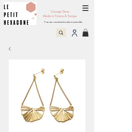
Concept Store
Made in France & Europe
- Pour une consommation plus responsable -