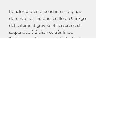
Boucles d’oreille pendantes longues
dorées à l'or fin. Une feuille de Ginkgo
délicatement gravée et nervurée est
suspendue à 2 chaines très fines.
Poétiques, aériennes et très faciles à
porter avec une longueur idéale.
Dimensions du motif: l: 1,9cm x H:
1,6cm. Longueur totale : 4,6cm.
Fabriquée entre Paris et la Rochelle.
Marque/ Créateur: Nadja Carlotti
Crédit Photos: Nadja Carlotti
Mentions Légales