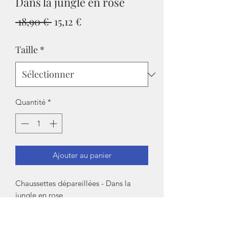
Dans la jungle en rose
Prix
Prix
 18,90 € 
15,12 €
original
promotionnel
Taille
*
Quantité
*
Ajouter au panier
Chaussettes dépareillées - Dans la
jungle en rose
Coton Bio