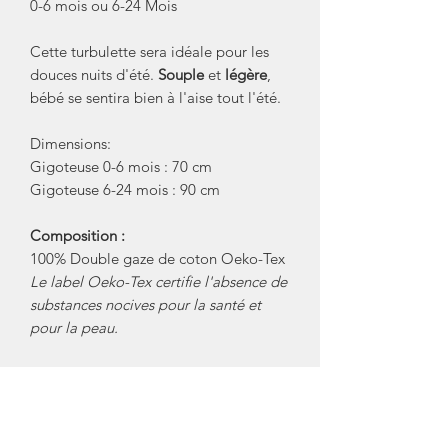
0-6 mois ou 6-24 Mois
Cette turbulette sera idéale pour les
douces nuits d'été.
Souple
et
légère
,
bébé se sentira bien à l'aise tout l'été.
Dimensions:
Gigoteuse 0-6 mois : 70 cm
Gigoteuse 6-24 mois : 90 cm
Composition :
100% Double gaze de coton Oeko-Tex
Le label Oeko-Tex certifie l'absence de
substances nocives pour la santé et
pour la peau.
T.O.G. 1 :
Gigoteuse en gaze de coton sans
ouatine pour les chambres dont la
température est supérieure ou égale à