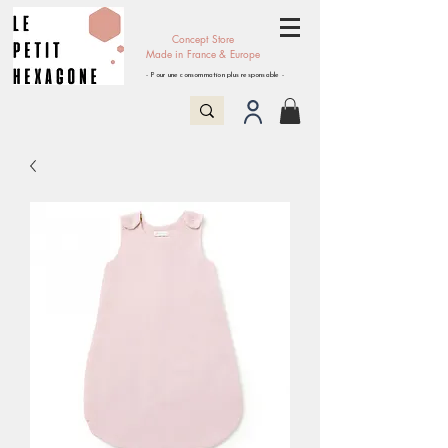
Concept Store
Made in France & Europe
- Pour une consommation plus responsable -