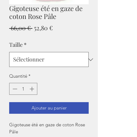
Gigoteuse été en gaze de
coton Rose Pâle
Prix
Prix
 66,00 € 
52,80 €
original
promotionnel
Taille
*
Quantité
*
Ajouter au panier
Gigoteuse été en gaze de coton Rose
Pâle