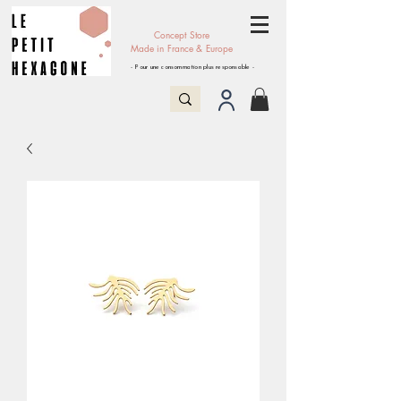
Concept Store
Made in France & Europe
- Pour une consommation plus responsable -