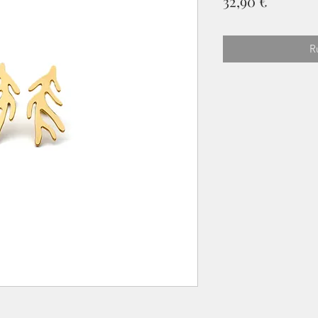
Prix
32,90 €
R