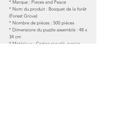
* Marque : Pieces and Peace
* Nom du produit : Bosquet de la forêt
(Forest Grove)
* Nombre de pièces : 500 pièces
* Dimensions du puzzle assemblé : 48 x
34 cm
* Matériaux : Carton recyclé, papier
éco-responsable, encres végétales
* Origine : Fabriqué en France
* Engagement solidaire : 1€ reversé à
une association partenaire par puzzle
vendu
Foire aux questions (FAQ)
À qui s'adresse un puzzle de 500 pièces
?
Le format 500 pièces convient
parfaitement aux adultes comme aux
adolescents. Il est idéal pour s'offrir
une session de puzzle relaxante sur