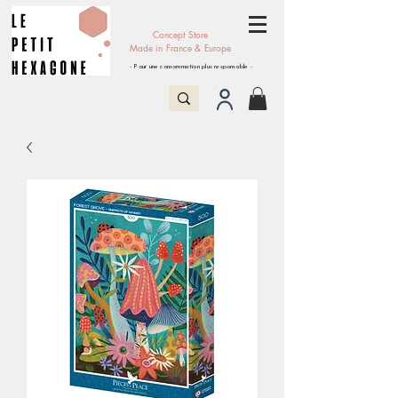
Concept Store
Made in France & Europe
- Pour une consommation plus responsable -