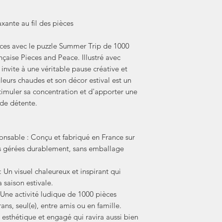
xante au fil des pièces
nces avec le puzzle Summer Trip de 1000
çaise Pieces and Peace. Illustré avec
invite à une véritable pause créative et
eurs chaudes et son décor estival est un
timuler sa concentration et d'apporter une
de détente.
onsable : Conçu et fabriqué en France sur
êts gérées durablement, sans emballage
: Un visuel chaleureux et inspirant qui
 saison estivale.
 Une activité ludique de 1000 pièces
ns, seul(e), entre amis ou en famille.
 esthétique et engagé qui ravira aussi bien