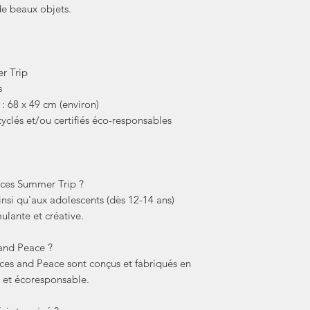
de beaux objets.
r Trip
s
: 68 x 49 cm (environ)
cyclés et/ou certifiés éco-responsables
ièces Summer Trip ?
insi qu'aux adolescents (dès 12-14 ans)
ulante et créative.
 and Peace ?
eces and Peace sont conçus et fabriqués en
 et écoresponsable.