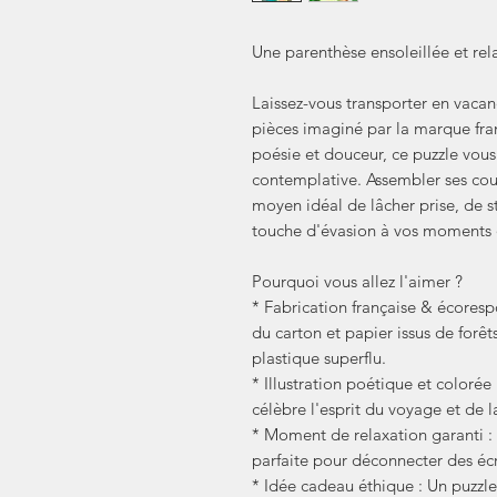
Une parenthèse ensoleillée et rela
Laissez-vous transporter en vaca
pièces imaginé par la marque fran
poésie et douceur, ce puzzle vous 
contemplative. Assembler ses coul
moyen idéal de lâcher prise, de s
touche d'évasion à vos moments 
Pourquoi vous allez l'aimer ?
* Fabrication française & écoresp
du carton et papier issus de for
plastique superflu.
* Illustration poétique et colorée 
célèbre l'esprit du voyage et de la
* Moment de relaxation garanti :
parfaite pour déconnecter des écra
* Idée cadeau éthique : Un puzzle