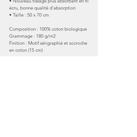
• Nouveau tissage plus absorbant en fil
écru, bonne qualité d'absorption
• Taille : 50 x 70 cm
Composition : 100% coton biologique
Grammage : 180 g/m2
Finition : Motif sérigraphié et accroche
en coton (15 cm)
Conseil entretien : Premier lavage à
froid puis 40°C | Ne pas blanchir |
Repasser à température moyenne sur
l'envers | Ne pas nettoyer à sec | Ne
pas sécher au sèche-linge
Fabriquée au Portugal.
Marque: La Cerise sur le Gâteau
Crédit Photos: La Cerise sur le Gâteau