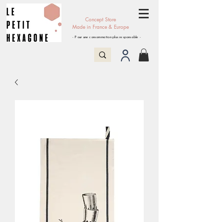
Concept Store
Made in France & Europe
- Pour une consommation plus responsable -