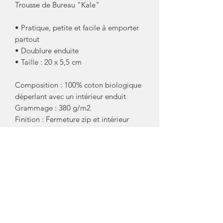
Trousse de Bureau "Kale"
• Pratique, petite et facile à emporter
partout
• Doublure enduite
• Taille : 20 x 5,5 cm
Composition : 100% coton biologique
déperlant avec un intérieur enduit
Grammage : 380 g/m2
Finition : Fermeture zip et intérieur
oscar écru or
Conseil entretien : Premier lavage à
froid puis 30°C, repasser à température
moyenne, ne pas blanchir, ne pas
nettoyer à sec, ne pas sécher au sèche-
linge
Fabriquée au Portugal.