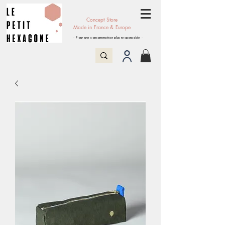
Concept Store
Made in France & Europe
- Pour une consommation plus responsable -