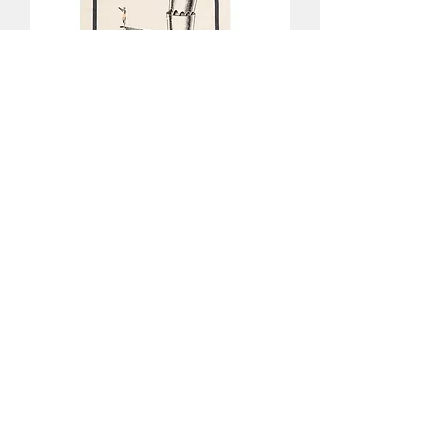
Torchon imprimé Victor - 100%
coton Bio - La Cerise sur le Gâteau
Rupture de stock
Torchon de Cuisine Bottes -