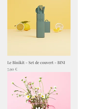
Le Binikit - Set de couvert - BINI
Prix
7,90 €