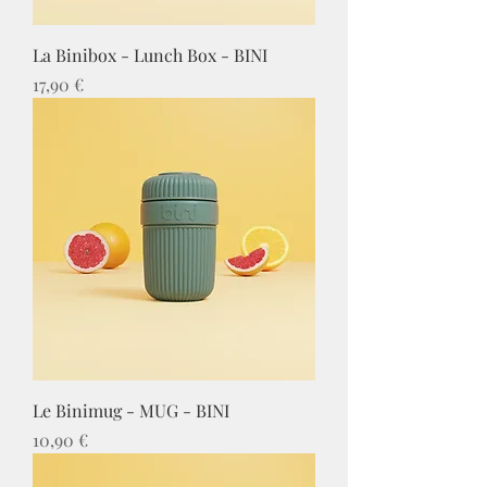
La Binibox - Lunch Box - BINI
Prix
17,90 €
Le Binimug - MUG - BINI
Prix
10,90 €