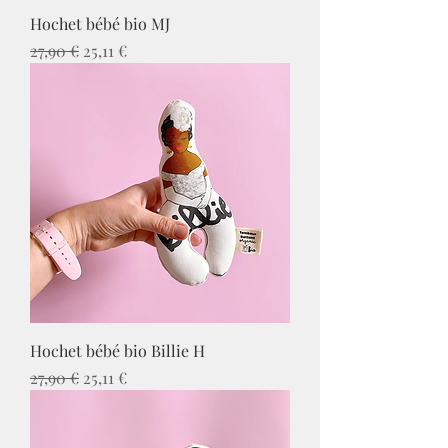
Hochet bébé bio MJ
Prix original
Prix promotionnel
27,90 €
25,11 €
Hochet bébé bio Billie H
Prix original
Prix promotionnel
27,90 €
25,11 €