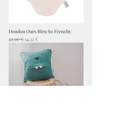
Doudou Ours Bleu So Frenchy
Prix original
Prix promotionnel
42,90 €
34,32 €
Coussin Colère Eucalyptus