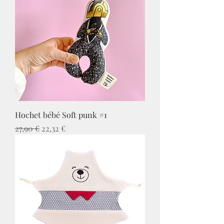
Hochet bébé Soft punk #1
Prix original
Prix promotionnel
27,90 €
22,32 €