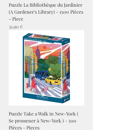
Puzzle La Bibliothèque du Jardinier
(A Gardener's Library) - 1500 Pièces
- Piece
Prix
31,90 €
Puzzle Take a Walk in New-York (
Se promener à New-York ) - 500
Pièces - Pieces