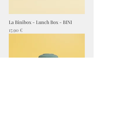
La Binibox - Lunch Box - BINI
Prix
17,90 €
Le Binimug - MUG - BINI
Prix
10,90 €