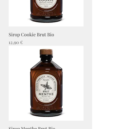
Sirop Cookie Brut Bio
Prix
12,90 €
Sirop Menthe Brut Bio