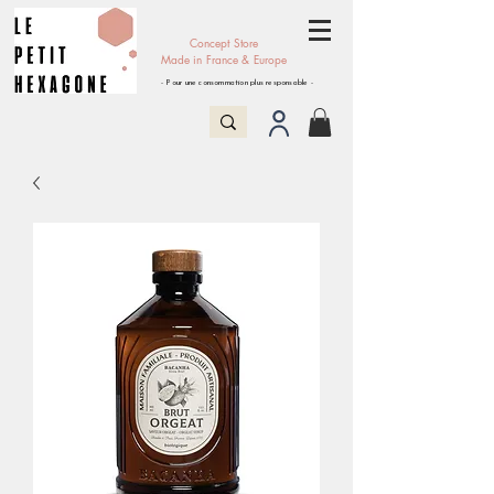
Concept Store
Made in France & Europe
- Pour une consommation plus responsable -