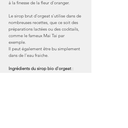
à la finesse de la fleur d'oranger.
Le sirop brut d'orgeat s'utilise dans de
nombreuses recettes, que ce soit des
préparations lactées ou des cocktails,
comme le fameux Mai Tai par
exemple.
Il peut également être bu simplement
dans de l'eau fraiche.
Ingrédients du sirop bio d'orgeat
:
sucre pure canne biologique,
eau, arôme naturel d'amande amère,
arôme naturel d'oranger, acidifiant :
acide citrique. Sans colorants ni
conservateurs.
Bouteille en verre de
400ml
recyclable.
Créateur/ Marque: Bacanha