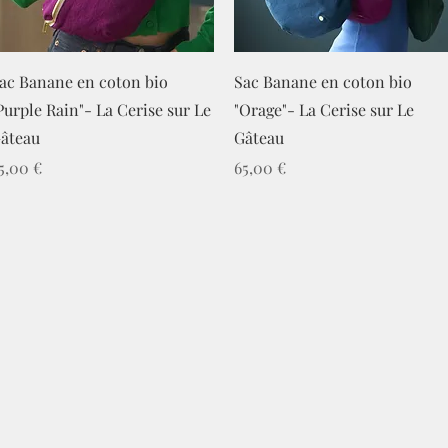
Aperçu rapide
Aperçu rapide
ac Banane en coton bio
Sac Banane en coton bio
Purple Rain"- La Cerise sur Le
"Orage"- La Cerise sur Le
âteau
Gâteau
rix
Prix
5,00 €
65,00 €