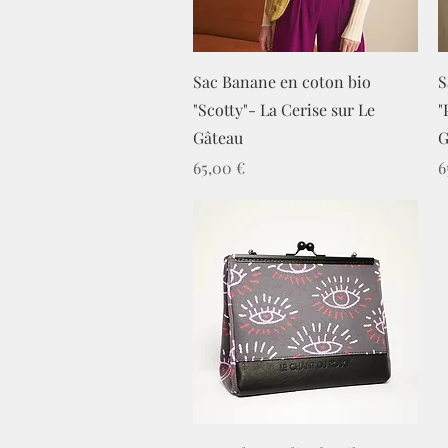
Aperçu rapide
Sac Banane en coton bio
S
"Scotty"- La Cerise sur Le
"
Gâteau
G
Prix
P
65,00 €
6