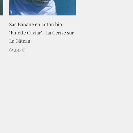
Aperçu rapide
Sac Banane en coton bio
"Finette Caviar"- La Cerise sur
Le Gâteau
Prix
65,00 €