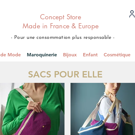
Concept Store
Made in France & Europe
- Pour une consommation plus responsable -
s de Mode
Maroquinerie
Bijoux
Enfant
Cosmétique
SACS POUR ELLE