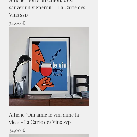
sauver un vigneron" - La Carte des
Vins svp
Prix
34,00 €
Affiche "Qui aime le vin, aime la
vie » - La Carte des Vins svp
Prix
34,00 €