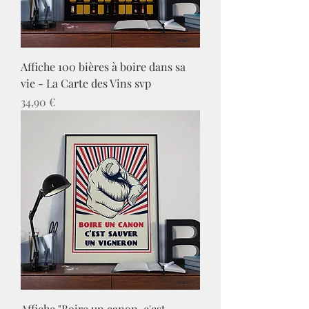
Affiche 100 bières à boire dans sa
vie - La Carte des Vins svp
Prix
34,90 €
Affiche "Boire un canon, c'est