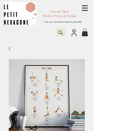
Concept Store
Made in France & Europe
- Pour une consommation plus responsable -