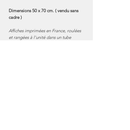
Dimensions 50 x 70 cm. ( vendu sans
cadre )
Affiches imprimées en France, roulées
et rangées à l'unité dans un tube
rigide.
Marque: La Carte des Vins s'il vous
plait
Crédit Photos: La Carte des Vins s'il
vous plait
Affiches
Mentions Légales