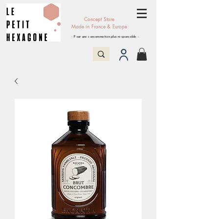
Concept Store
Made in France & Europe
- Pour une consommation plus responsable -