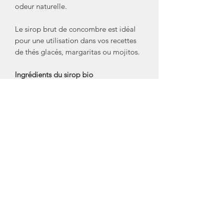
odeur naturelle.
Le sirop brut de concombre est idéal
pour une utilisation dans vos recettes
de thés glacés, margaritas ou mojitos.
Ingrédients du sirop bio
de concombre
: sucre pure canne
biologique, eau, arôme naturel de
concombre, acidifiant : acide citrique.
Bouteille en verre de
400ml
recyclable.
Créateur/ Marque: Bacanha
Crédit Photos: Bacanha