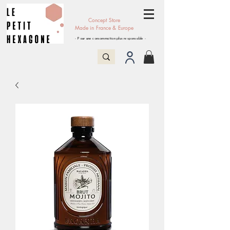
Concept Store
Made in France & Europe
- Pour une consommation plus responsable -