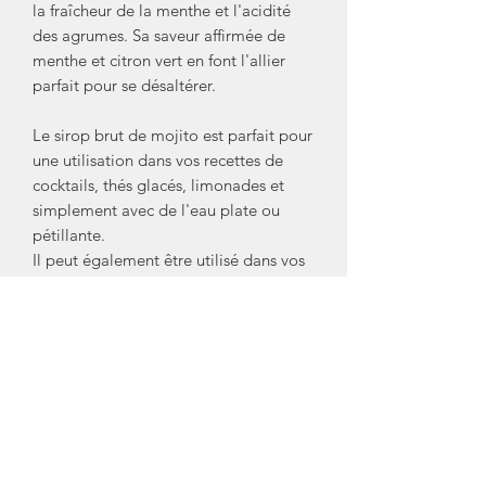
la fraîcheur de la menthe et l'acidité
des agrumes. Sa saveur affirmée de
menthe et citron vert en font l'allier
parfait pour se désaltérer.
Le sirop brut de mojito est parfait pour
une utilisation dans vos recettes de
cocktails, thés glacés, limonades et
simplement avec de l'eau plate ou
pétillante.
Il peut également être utilisé dans vos
virgin mojito.
Ingrédients du sirop bio de mojito
:
sucre pure canne biologique, eau,
arôme naturel de menthe, acidifiant :
acide citrique, arômes naturels.
Bouteille en verre de
400ml
recyclable.
Créateur/ Marque: Bacanha