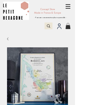
Concept Store
Made in France & Europe
- Pour une consommation plus responsable -