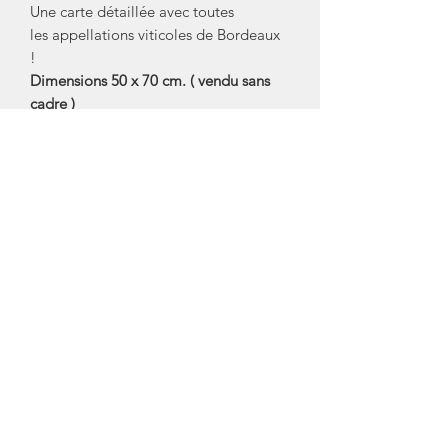
Une carte détaillée avec toutes
les appellations viticoles de Bordeaux
!
Dimensions 50 x 70 cm. ( vendu sans
cadre )
Affiches imprimées en France, près de
Bordeaux, roulées et rangées à
l'unité dans un tube rigide.
Marque: La Carte des Vins s'il vous
plait
Crédit Photos: La Carte des Vins s'il
vous plait
Mentions Légales
Conditions Générales de Vente (CGV)