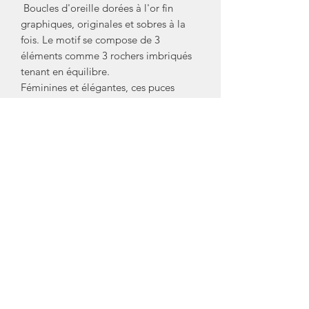
Boucles d'oreille dorées à l'or fin
graphiques, originales et sobres à la
fois. Le motif se compose de 3
éléments comme 3 rochers imbriqués
tenant en équilibre.
Féminines et élégantes, ces puces
illumineront votre visage et
sublimeront votre personnalité.
Dimensions du motif: l: 1,9cm x H:
1,5cm.
Fabriquée entre Paris et la Rochelle.
Marque/ Créateur: Nadja Carlotti
Crédit Photos: Nadja Carlotti
Mentions Légales