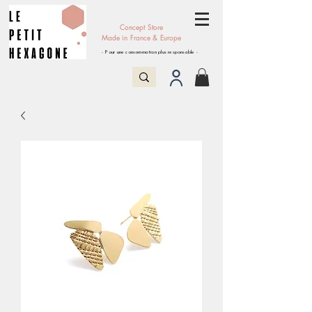
Concept Store
Made in France & Europe
- Pour une consommation plus responsable -