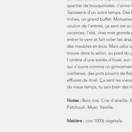
quartier de bouquinistes. J’aime
Tapisserie d’un autre temps. Des l
milieu, un grand buffet. Monumen
couloir de l’entrée, ça sent cet a
vacances, l’été, chez mes grands-p
entrer le vent et fait voler les dr
des meubles en bois. Mais celui qu
trouve dans le salon, au pied du g
l’ombre d’une soirée d’hiver, son 
qui s’ouvre comme un grincement 
vieilleries, des pots pourris de f
effluves de miel. Ça sent les vieux
du vieux temps, tu sais bien des hi
Notes :
Bois ciré. Cire d’abeille.
Patchouli. Musc. Vanille.
Matière :
cire 100% végétale