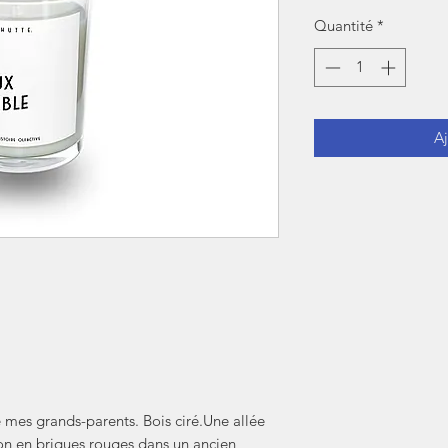
origina
Quantité
*
Aj
 mes grands-parents. Bois ciré.Une allée
on en briques rouges dans un ancien