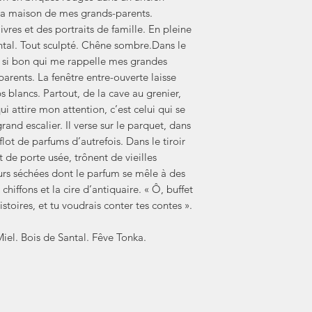
 la maison de mes grands-parents.
ivres et des portraits de famille. En pleine
tal. Tout sculpté. Chêne sombre.Dans le
ir si bon qui me rappelle mes grandes
arents. La fenêtre entre-ouverte laisse
aps blancs. Partout, de la cave au grenier,
i attire mon attention, c’est celui qui se
rand escalier. Il verse sur le parquet, dans
flot de parfums d’autrefois. Dans le tiroir
de porte usée, trônent de vieilles
leurs séchées dont le parfum se mêle à des
 chiffons et la cire d’antiquaire. « Ô, buffet
stoires, et tu voudrais conter tes contes ».
 Miel. Bois de Santal. Fêve Tonka.