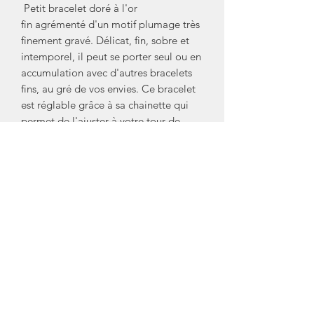
Petit bracelet doré à l'or
fin agrémenté d'un motif plumage très
finement gravé. Délicat, fin, sobre et
intemporel, il peut se porter seul ou en
accumulation avec d'autres bracelets
fins, au gré de vos envies. Ce bracelet
est réglable grâce à sa chainette qui
permet de l'ajuster à votre tour de
poignet.
• Dimensions du motif: l: 2,1cm x
H:0,5cm. Longueur totale de la chaine:
15,5cm + 2cm de réglage.
Fabriquée entre Paris et la Rochelle.
Marque/ Créateur: Nadja Carlotti
Crédit Photos: Nadja Carlotti