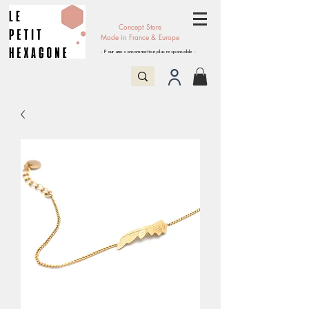
Concept Store
Made in France & Europe
- Pour une consommation plus responsable -