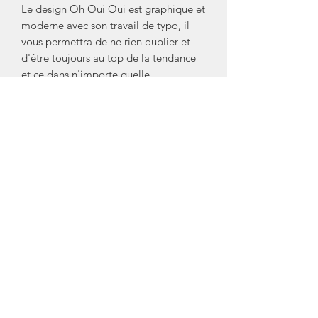
Le design Oh Oui Oui est graphique et
moderne avec son travail de typo, il
vous permettra de ne rien oublier et
d'être toujours au top de la tendance
et ce dans n'importe quelle
circonstance !
- Format A5
- Carnet à Spirale
- Pages Vierges
- Fabriqué en France
Marque/ Créateur: Papier and Co
Crédit Photos: Papier and Co
Mentions Légales
Conditions Générales de Vente (CGV)