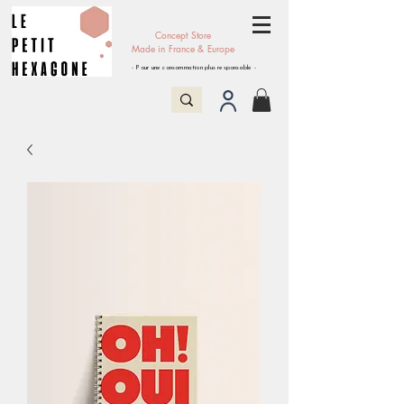
Concept Store
Made in France & Europe
- Pour une consommation plus responsable -