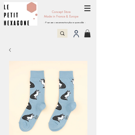
Concept Store
Made in France & Europe
- Pour une consommation plus responsable -