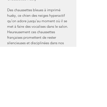
Des chaussettes bleues à imprimé
husky, ce chien des neiges hyperactif
qu’on adore jusqu’au moment où il se
met à faire des vocalises dans le salon.
Heureusement ces chaussettes
françaises promettent de rester
silencieuses et disciplinées dans nos
souliers.
- Chaussettes en coton italien certifié
OEKO-TEX®️
- Mixtes - Taille unique (du 35 au 44)
- Conseils d’entretien : laver à l’envers
à 30°
- Fabriquées en France
Marque/ Créateur: Coucou Suzette
Crédit Photo: Coucou Suzette