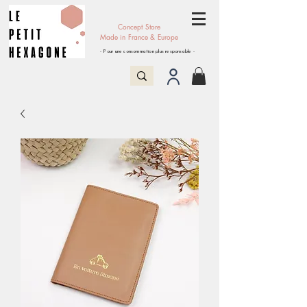
Concept Store
Made in France & Europe
- Pour une consommation plus responsable -