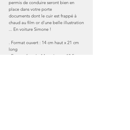
permis de conduire seront bien en
place dans votre porte
documents dont le cuir est frappé à
chaud au film or d'une belle illustration
... En voiture Simone !
. Format ouvert : 14 cm haut x 21 cm
long
. Format fermé : 14 cm haut x 10,5 cm
long
. Etui tout cuir 100% vachette . Nos
cuirs bénéficient du label européen
REACH sur l'utilisation des substances
chimiques
Créateur/ Marque: Barnabé aime le
café
Crédit photos: Barnabé aime le café