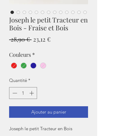
Joseph le petit Tracteur en
Bois - Fraise et Bois
Prix
Prix
 28,90 € 
23,12 €
original
promotionnel
Couleurs
*
Quantité
*
Ajouter au panier
Joseph le petit Tracteur en Bois