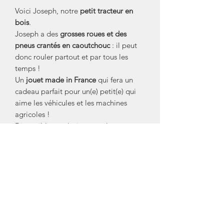
Voici Joseph, notre
petit tracteur en
bois
.
Joseph a des
grosses roues et des
pneus crantés en caoutchouc
: il peut
donc rouler partout et par tous les
temps !
Un
jouet made in France
qui fera un
cadeau parfait pour un(e) petit(e) qui
aime les véhicules et les machines
agricoles !
Disponible en plusieurs couleurs :
rouge ou vert
Age conseillé : A partir de 3 ans
Jouets en bois
authentiques et
écologiques fabriqués dans un atelier
artisanal bourguignon avec du vrai
bois.