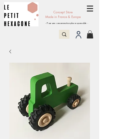
Concept Store
Made in France & Europe
- Pour une consommation plus responsable -