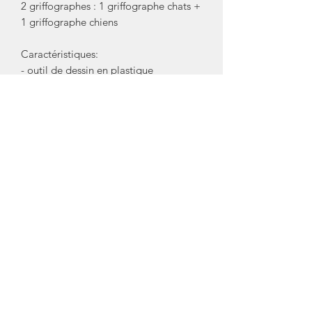
2 griffographes : 1 griffographe chats +
1 griffographe chiens
Caractéristiques:
- outil de dessin en plastique
transparent recyclable
- dimensions : 19,5 x 9,5 cm
- épaisseur : 1,3 mm
Fabriqués en France (en Auvergne)
Créateur/ Marque: Griffographe
Crédit photos: Griffographe
Mentions Légales
Conditions Générales de Vente (CGV)