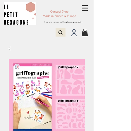
Concept Store
Made in France & Europe
- Pour une consommation plus responsable -