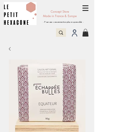
Concept Store
Made in France & Europe
- Pour une consommation plus responsable -