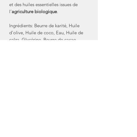
et des huiles essentielles issues de
l’
agriculture biologique
.
Ingrédients: Beurre de karité, Huile
d'olive, Huile de coco, Eau, Huile de
calza, Glycérine, Beurre de cacao,
Huile de ricin, Huile essentielle
d'orange douce, Cacao en poudre,
Huile essentielle de gingembre, Argile
blanche, Huile essentielle de Niaouli,
Citral, Limonene, Linalool
Contient des huiles essentielles.
Déconseillé aux femmes enceintes et
aux enfants de moins de 3 ans. Ne pas
utiliser en cas d'allergie à l'un des
composants.
Créateur/ Marque: Échappée Bulles