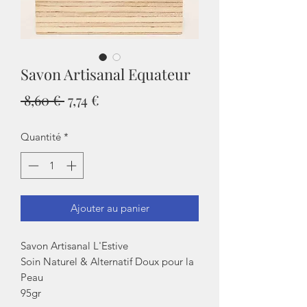
Savon Artisanal Equateur
Prix
Prix
 8,60 € 
7,74 €
original
promotionnel
Quantité
*
Ajouter au panier
Savon Artisanal L'Estive
Soin Naturel & Alternatif Doux pour la
Peau
95gr