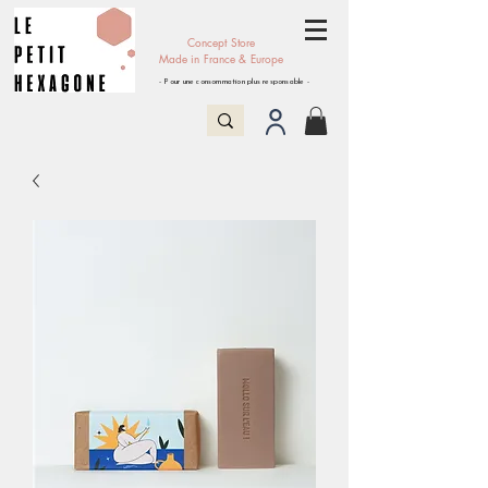
Concept Store
Made in France & Europe
- Pour une consommation plus responsable -