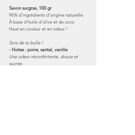
Savon surgras, 100 gr
96% d’ingrédients d’origine naturelle
À base d’huile d’olive et de coco
Haut en couleur et en odeur !
Sors de ta bulle !
- Notes : poire, santal, vanille
Une odeur réconfortante, douce et
sucrée.
Famille Olfactive:
boisé, fleuri
Ingrédients: SODIUM OLIVATE,
SODIUM COCOATE, AQUA(WATER),
GLYCERIN, PARFUM(FRAGRANCE),
SODIUM CHLORIDE, TETRASODIUM
GLUTAMATE DIACETATE
Créateur/ Marque: Maison Matine