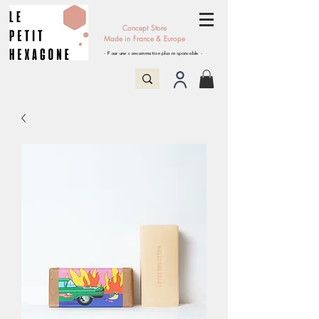
Concept Store
Made in France & Europe
- Pour une consommation plus responsable -