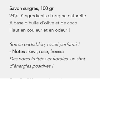
Savon surgras, 100 gr
94% d’ingrédients d’origine naturelle
À base d’huile d’olive et de coco
Haut en couleur et en odeur !
Soirée endiablée, réveil parfumé !
- Notes : kiwi, rose, freesia
Des notes fruitées et florales, un shot
d’énergies positives !
Famille Olfactive:
floral, boisé, musqué
Ingrédients: SODIUM OLIVATE,
SODIUM COCOATE, AQUA(WATER),
GLYCERIN, PARFUM(FRAGRANCE),
SODIUM CHLORIDE, HEXYL
CINNAMAL, TETRASODIUM
GLUTAMATE DIACETATE,
LIMONENE, CITRONELLOL