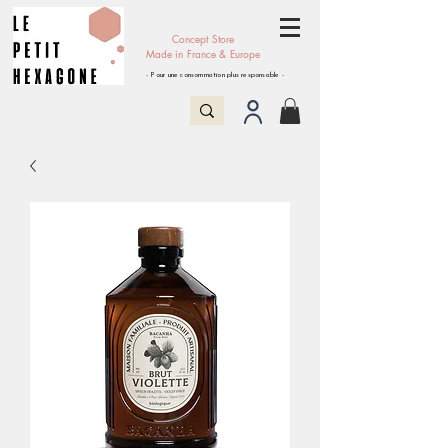
Concept Store
Made in France & Europe
- Pour une consommation plus responsable -