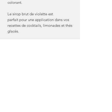
colorant.
Le sirop brut de violette est
parfait pour une application dans vos
recettes de cocktails, limonades et thés
glacés.
Ingrédients du sirop de violette
: sucre,
eau, arôme naturel de violette avec
autres arômes naturels, acide citrique.
Bouteille en verre de
400ml
recyclable.
Créateur/ Marque: Bacanha
Crédit Photos: Bacanha