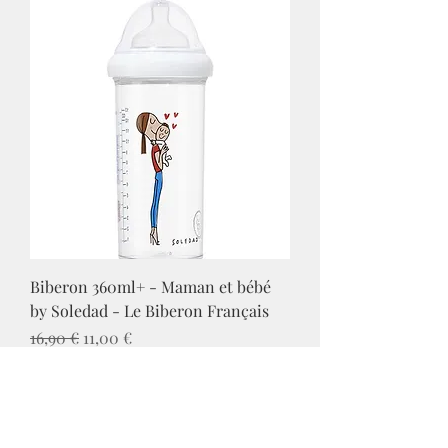
Biberon 360ml+ - Maman et bébé
by Soledad - Le Biberon Français
Prix original
Prix promotionnel
16,90 €
11,00 €