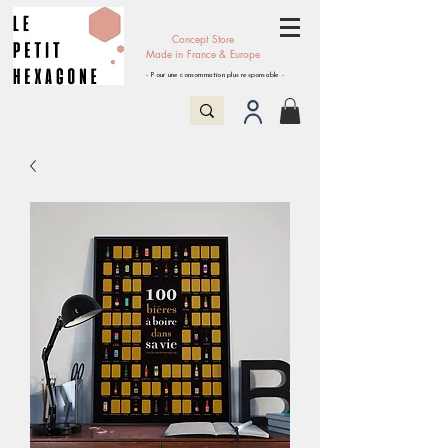
Concept Store
Made in France & Europe
- Pour une consommation plus responsable -