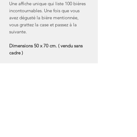
Une affiche unique qui liste 100 bières
incontournables. Une fois que vous
avez dégusté la bière mentionnée,
vous grattez la case et passez à la
suivante.
Dimensions 50 x 70 cm. ( vendu sans
cadre )
Affiches imprimées en France près de
Bordeaux, affiche imprimée sur du
papier d'art 160g certifié PEFC, issu
des forêts gérées durablement.
Roulées et rangées à l'unité dans un
tube rigide.
Marque: La Carte des Vins s'il vous
plait
Crédit Photos: La Carte des Vins s'il