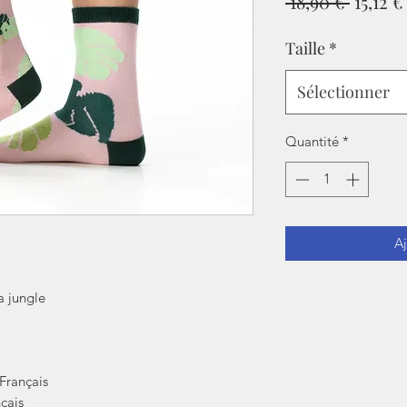
Prix
 18,90 € 
15,12 €
origina
Taille
*
Sélectionner
Quantité
*
Aj
a jungle
Français
çais