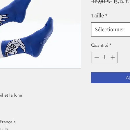
Prix
 18,90 € 
15,12 €
origina
Taille
*
Sélectionner
Quantité
*
Aj
il et la lune
Français
çais