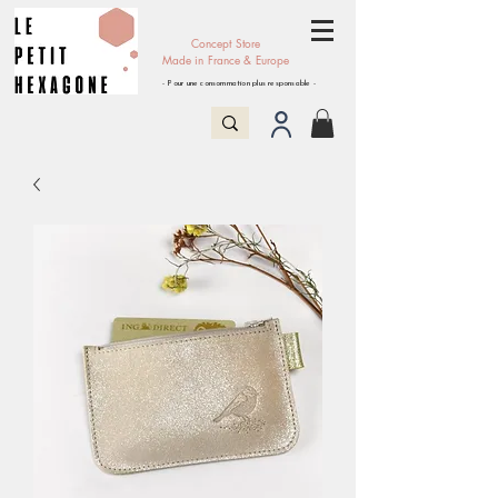
Concept Store
Made in France & Europe
- Pour une consommation plus responsable -