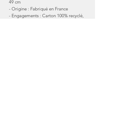
49 cm
- Origine : Fabriqué en France
- Engagements : Carton 100% recyclé,
zéro plastique jetable, fabrication
locale
Foire aux questions (FAQ)
À qui s'adresse ce puzzle 1000 pièces ?
Ce puzzle s'adresse aux adultes et
adolescents qui aiment relever des
défis ludiques, apprécient l'humour, le
design contemporain et les objets de
décoration originaux.
Quelles sont les dimensions du puzzle
assemblé ?
Une fois assemblé, le puzzle mesure 68
cm de longueur sur 49 cm de largeur.
Vous pouvez facilement l'encadrer pour
en faire un tableau mural tendance.