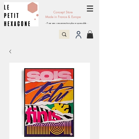
Concept Store
Made in France & Europe
- Pour une consommation plus responsable -