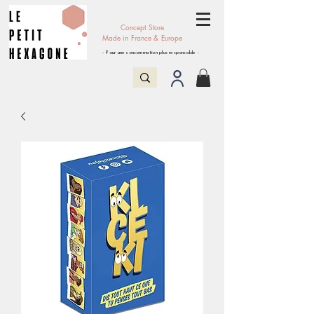
Concept Store
Made in France & Europe
- Pour une consommation plus responsable -