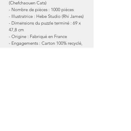
(Chefchaouen Cats)
- Nombre de pièces : 1000 pièces
- Illustratrice : Hebe Studio (Rhi James)
- Dimensions du puzzle terminé : 69 x
47,8 cm
- Origine : Fabriqué en France
- Engagements : Carton 100% recyclé,
zéro plastique jetable, dons à des
associations partenaires
Foire aux questions (FAQ)
À qui s'adresse ce puzzle 1000 pièces ?
Il est parfait pour les adultes et les
adolescents passionnés de puzzles, de
voyages, de chats ou d'art
contemporain à la recherche d'un défi
stimulant et relaxant.
Quel est le format du puzzle assemblé
?