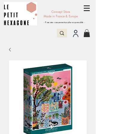
Concept Store
Made in France & Europe
- Pour une consommation plus responsable -